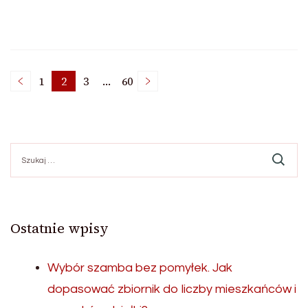
Nawigacja
1
2
3
…
60
Page
Page
Page
Page
po
Szukaj:
wpisach
Ostatnie wpisy
Wybór szamba bez pomyłek. Jak
dopasować zbiornik do liczby mieszkańców i