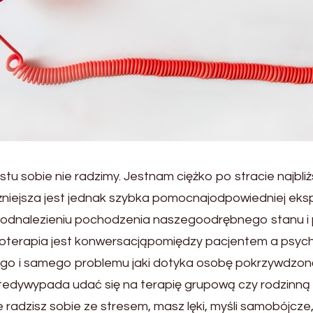
ostu sobie nie radzimy. Jestnam ciężko po stracie najb
ażniejsza jest jednak szybka pomocnajodpowiedniej ek
aodnalezieniu pochodzenia naszegoodrębnego stanu i
oterapia jest konwersacjąpomiędzy pacjentem a psych
o i samego problemu jaki dotyka osobę pokrzywdzoną.
 W tedywypada udać się na terapię grupową czy rodzinn
e radzisz sobie ze stresem, masz lęki, myśli samobójcze