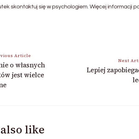
ek skontaktuj się w psychologiem. Więcej informacji po
vious Article
Next Art
nie o własnych
Lepiej zapobiega
ów jest wielce
ion
l
ne
also like