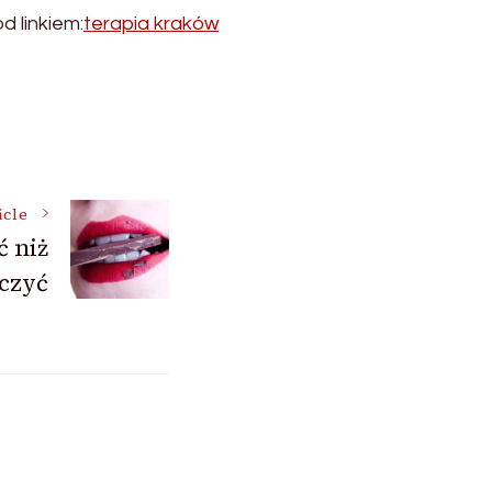
d linkiem:
terapia kraków
icle
ć niż
eczyć