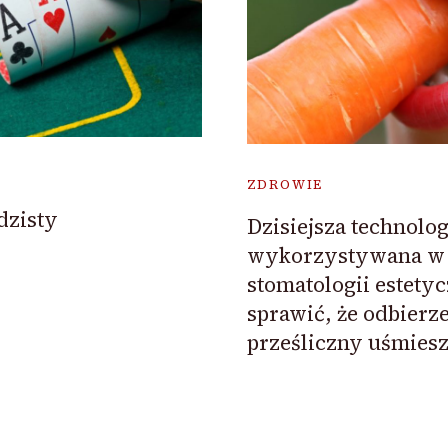
ZDROWIE
dzisty
Dzisiejsza technolog
wykorzystywana w 
stomatologii estetyc
sprawić, że odbier
prześliczny uśmiesz