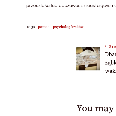
przeszłości lub odczuwasz nieustającysmut
pomoc
psycholog kraków
Tags:
Post
Pre
Dba
ząbk
Navigat
waż
You may 