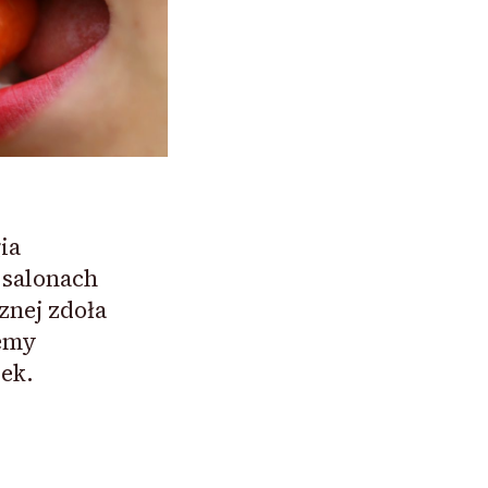
ia
salonach
znej zdoła
zemy
ek.