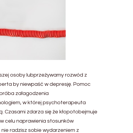
liższej osoby lubprzeżywamy rozwód z
sperta by niewpaść w depresję. Pomoc
 próba załagodzenia
ologiem, w której psychoterapeuta
 Czasami zdarza się że kłopotobejmuje
ą w celu naprawienia stosunków
, nie radzisz sobie wydarzeniem z